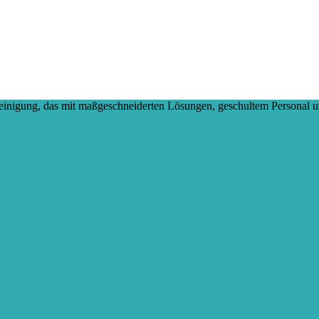
reinigung, das mit maßgeschneiderten Lösungen, geschultem Personal 