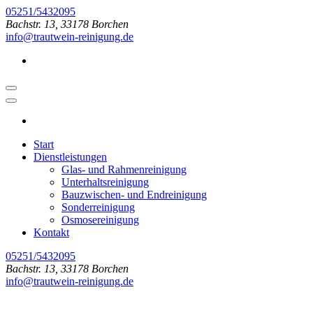
Zum
05251/5432095
Inhalt
Bachstr. 13, 33178 Borchen
springen
info@trautwein-reinigung.de
(Enter
drücken)
Start
Dienstleistungen
Glas- und Rahmenreinigung
Unterhaltsreinigung
Bauzwischen- und Endreinigung
Sonderreinigung
Osmosereinigung
Kontakt
05251/5432095
Bachstr. 13, 33178 Borchen
info@trautwein-reinigung.de