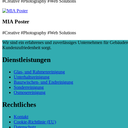
#Creative #Photography #Web Solutions
MIA Poster
#Creative #Photography #Web Solutions
Wir sind ein erfahrenes und zuverlässiges Unternehmen für Gebäude
Kundenzufriedenheit sorgt.
Dienstleistungen
Glas- und Rahmenreinigung
Unterhaltsreinigung
Bauzwischen- und Endreinigung
Sonderreinigung
Osmosereinigung
Rechtliches
Kontakt
Cookie-Richtlinie (EU)
Datenschutz