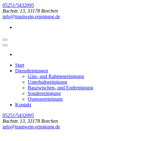
Zum
05251/5432095
Inhalt
Bachstr. 13, 33178 Borchen
springen
info@trautwein-reinigung.de
(Enter
drücken)
Start
Dienstleistungen
Glas- und Rahmenreinigung
Unterhaltsreinigung
Bauzwischen- und Endreinigung
Sonderreinigung
Osmosereinigung
Kontakt
05251/5432095
Bachstr. 13, 33178 Borchen
info@trautwein-reinigung.de