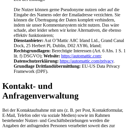
Die Nutzer können gerne Pseudonyme nutzen oder auf die
Eingabe des Namens oder der Emailadresse verzichten. Sie
können die Übertragung der Daten komplett verhindern,
indem sie unser Kommentarsystem nicht nutzen. Das wäre
schade, aber leider sehen wir keine Alternativen, die ebenso
effektiv funktionieren;
Dienstanbieter:
Aut O’Mattic A8C Irland Ltd., Grand Canal
Dock, 25 Herbert Pl, Dublin, D02 AY86, Irland;
Rechtsgrundlagen:
Berechtigte Interessen (Art. 6 Abs. 1 S. 1
lit. f) DSGVO);
Website:
https://automattic.com
;
Datenschutzerklärung:
https://automattic.com/privacy
.
Grundlage Drittlandübermittlung:
EU-US Data Privacy
Framework (DPF).
Kontakt- und
Anfragenverwaltung
Bei der Kontaktaufnahme mit uns (z. B. per Post, Kontaktformular,
E-Mail, Telefon oder via soziale Medien) sowie im Rahmen
bestehender Nutzer- und Geschäftsbeziehungen werden die
Angaben der anfragenden Personen verarbeitet soweit dies zur