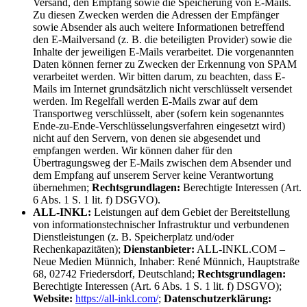
Versand, den Empfang sowie die Speicherung von E-Mails.
Zu diesen Zwecken werden die Adressen der Empfänger
sowie Absender als auch weitere Informationen betreffend
den E-Mailversand (z. B. die beteiligten Provider) sowie die
Inhalte der jeweiligen E-Mails verarbeitet. Die vorgenannten
Daten können ferner zu Zwecken der Erkennung von SPAM
verarbeitet werden. Wir bitten darum, zu beachten, dass E-
Mails im Internet grundsätzlich nicht verschlüsselt versendet
werden. Im Regelfall werden E-Mails zwar auf dem
Transportweg verschlüsselt, aber (sofern kein sogenanntes
Ende-zu-Ende-Verschlüsselungsverfahren eingesetzt wird)
nicht auf den Servern, von denen sie abgesendet und
empfangen werden. Wir können daher für den
Übertragungsweg der E-Mails zwischen dem Absender und
dem Empfang auf unserem Server keine Verantwortung
übernehmen;
Rechtsgrundlagen:
Berechtigte Interessen (Art.
6 Abs. 1 S. 1 lit. f) DSGVO).
ALL-INKL:
Leistungen auf dem Gebiet der Bereitstellung
von informationstechnischer Infrastruktur und verbundenen
Dienstleistungen (z. B. Speicherplatz und/oder
Rechenkapazitäten);
Dienstanbieter:
ALL-INKL.COM –
Neue Medien Münnich, Inhaber: René Münnich, Hauptstraße
68, 02742 Friedersdorf, Deutschland;
Rechtsgrundlagen:
Berechtigte Interessen (Art. 6 Abs. 1 S. 1 lit. f) DSGVO);
Website:
https://all-inkl.com/
;
Datenschutzerklärung: