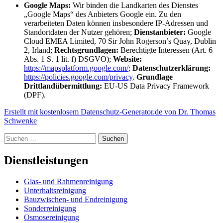
Google Maps:
Wir binden die Landkarten des Dienstes
„Google Maps“ des Anbieters Google ein. Zu den
verarbeiteten Daten können insbesondere IP-Adressen und
Standortdaten der Nutzer gehören;
Dienstanbieter:
Google
Cloud EMEA Limited, 70 Sir John Rogerson’s Quay, Dublin
2, Irland;
Rechtsgrundlagen:
Berechtigte Interessen (Art. 6
Abs. 1 S. 1 lit. f) DSGVO);
Website:
https://mapsplatform.google.com/
;
Datenschutzerklärung:
https://policies.google.com/privacy
.
Grundlage
Drittlandübermittlung:
EU-US Data Privacy Framework
(DPF).
Erstellt mit kostenlosem Datenschutz-Generator.de von Dr. Thomas
Schwenke
Suchen
nach:
Dienstleistungen
Glas- und Rahmenreinigung
Unterhaltsreinigung
Bauzwischen- und Endreinigung
Sonderreinigung
Osmosereinigung