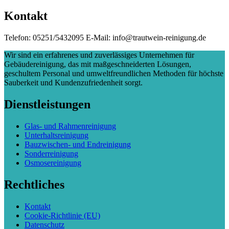
Kontakt
Telefon: 05251/5432095 E-Mail: info@trautwein-reinigung.de
Wir sind ein erfahrenes und zuverlässiges Unternehmen für
Gebäudereinigung, das mit maßgeschneiderten Lösungen,
geschultem Personal und umweltfreundlichen Methoden für höchste
Sauberkeit und Kundenzufriedenheit sorgt.
Dienstleistungen
Glas- und Rahmenreinigung
Unterhaltsreinigung
Bauzwischen- und Endreinigung
Sonderreinigung
Osmosereinigung
Rechtliches
Kontakt
Cookie-Richtlinie (EU)
Datenschutz