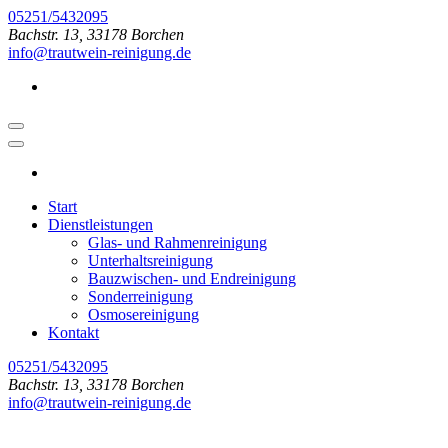
Zum
05251/5432095
Inhalt
Bachstr. 13, 33178 Borchen
springen
info@trautwein-reinigung.de
(Enter
drücken)
Start
Dienstleistungen
Glas- und Rahmenreinigung
Unterhaltsreinigung
Bauzwischen- und Endreinigung
Sonderreinigung
Osmosereinigung
Kontakt
05251/5432095
Bachstr. 13, 33178 Borchen
info@trautwein-reinigung.de