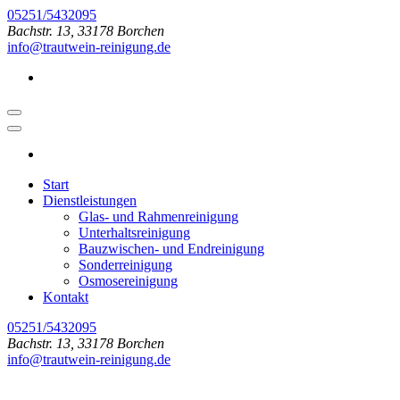
Zum
05251/5432095
Inhalt
Bachstr. 13, 33178 Borchen
springen
info@trautwein-reinigung.de
(Enter
drücken)
Start
Dienstleistungen
Glas- und Rahmenreinigung
Unterhaltsreinigung
Bauzwischen- und Endreinigung
Sonderreinigung
Osmosereinigung
Kontakt
05251/5432095
Bachstr. 13, 33178 Borchen
info@trautwein-reinigung.de