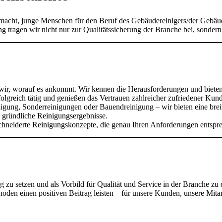
macht, junge Menschen für den Beruf des Gebäudereinigers/der Gebäude
ng tragen wir nicht nur zur Qualitätssicherung der Branche bei, sond
wir, worauf es ankommt. Wir kennen die Herausforderungen und bieten
olgreich tätig und genießen das Vertrauen zahlreicher zufriedener Kun
igung, Sonderreinigungen oder Bauendreinigung – wir bieten eine breit
 gründliche Reinigungsergebnisse.
chneiderte Reinigungskonzepte, die genau Ihren Anforderungen entspr
ng zu setzen und als Vorbild für Qualität und Service in der Branche z
en einen positiven Beitrag leisten – für unsere Kunden, unsere Mita