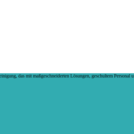
reinigung, das mit maßgeschneiderten Lösungen, geschultem Personal 